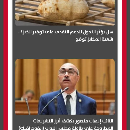
هل يؤثر التحول للدعم النقدي على توفير الخبز؟..
شعبة المخابز توضح
النائب إيهاب منصور يكشف أبرز التشريعات
المطروحة على طاولة مجلس النواب (انفوجرافيك)