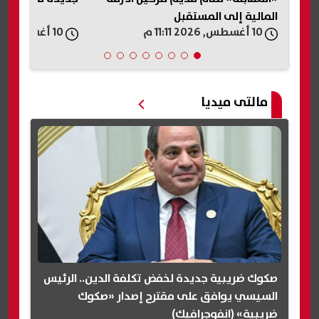
المالية إلى المستقبل
10 أغسطس, 2026 11:11 م
10 أغسطس, 2026 11:00 م
مالتى ميديا
صكوك ضريبية جديدة لخفض تكلفة الدين.. الرئيس
السيسي يوافق على مقترح إصدار «صكوك
ضريبية» (انفوجرافيك)