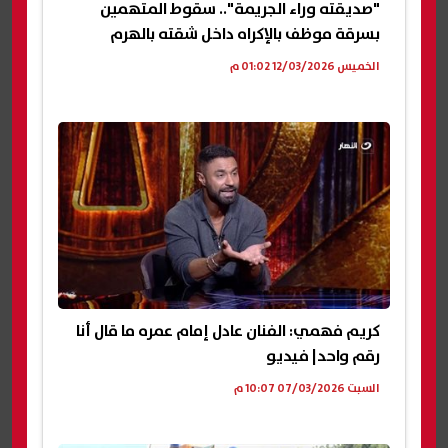
"صديقته وراء الجريمة".. سقوط المتهمين
بسرقة موظف بالإكراه داخل شقته بالهرم
الخميس 12/03/2026 01:02 م
كريم فهمي: الفنان عادل إمام عمره ما قال أنا
رقم واحد| فيديو
السبت 07/03/2026 10:07 م