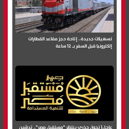
تسهيلات جديدة.. إتاحة حجز مقاعد القطارات
إلكترونيا قبل السفر بـ 12 ساعة
عاجل| تحول جذري ينتظر "مستقبل مصر".. تدشين