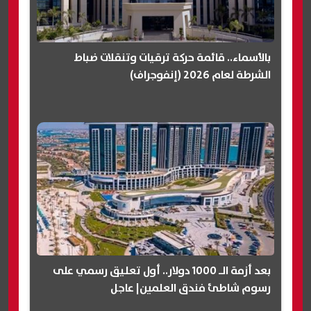
بالأسماء.. قائمة حركة ترقيات وتنقلات ضباط
الشرطة لعام 2026 (إنفوجراف)
بعد أزمة الـ 1000 دولار.. أول تعليق رسمي على
رسوم شاطئ فندق العلمين| عاجل