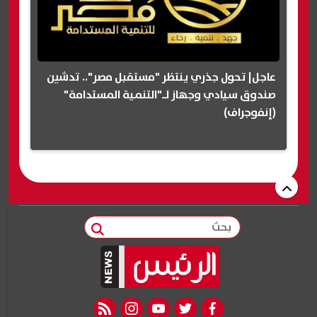
عاجل| تحول جذري ينتظر "مستقبل مصر".. تدشين
صندوق سيادي وجهاز لـ"التنمية المستدامة"
(إنفوجراف)
بحث