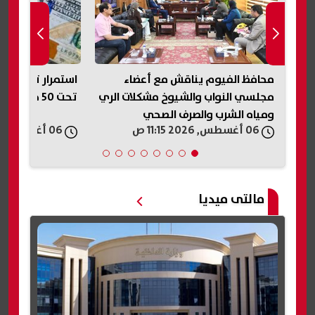
عضاء
استمرار تراجع سعر الدولار أمام الجنيه
نقابة المه
لات الري
تحت 50 جنيه
الإعلامية س
06 أغسطس, 2026 11:11 ص
06 أغسطس, 2026 11:06 ص
مالتى ميديا