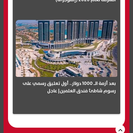
بعد أزمة الـ 1000 دولار.. أول تعليق رسمي على
رسوم شاطئ فندق العلمين| عاجل