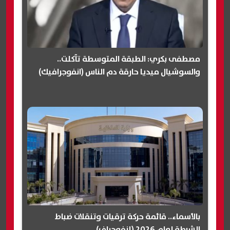
مصطفى بكري: الطبقة المتوسطة تآكلت..
والسوشيال ميديا حارقة دم الناس (انفوجرافيك)
بالأسماء.. قائمة حركة ترقيات وتنقلات ضباط
الشرطة لعام 2026 (إنفوجراف)