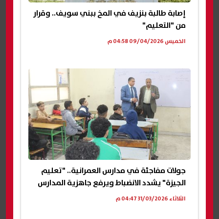
إصابة طالبة بنزيف في المخ ببني سويف.. وقرار
من "التعليم"
الخميس 09/04/2026 04:58 م
جولات مفاجئة في مدارس العمرانية.. "تعليم
الجيزة" يشدد الانضباط ويرفع جاهزية المدارس
الثلاثاء 31/03/2026 04:47 م