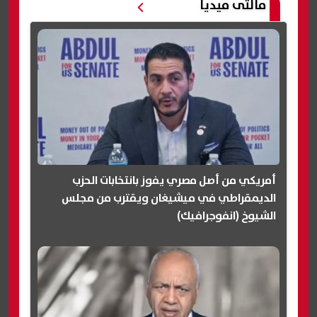
مالتى ميديا
أمريكي من أصل مصري يفوز بانتخابات الحزب
الديمقراطي في ميشيغان ويقترب من مجلس
الشيوخ (انفوجرافيك)