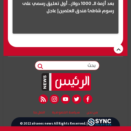
بعد أزمة الـ 1000 دولار.. أول تعليق رسمي على
رسوم شاطئ فندق العلمين| عاجل
بحث
rss feed
instagram
youtube
twitter
facebook
من نحن
سياسة الخصوصية
اتصل بنا
© 2022 alraees news All Rights Reserved. |