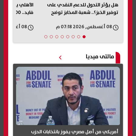
هل يؤثر التحول للدعم النقدي على
الأهلي يقدم عرضً
توفير الخبز؟.. شعبة المخابز توضح
فايد.. 400 ألف دولار كلمة السر (خاص)
08 أغسطس, 2026 07:18 م
08 أغسطس, 2026 07:15 م
مالتى ميديا
أمريكي من أصل مصري يفوز بانتخابات الحزب