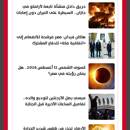
حريق داخل منشأة تابعة لأرامكو في
جازان.. السيطرة على النيران دون إصابات
هاكان فيدان: مصر مرشحة للانضمام إلى
«اتفاقية مكة» للدفاع المشترك
كسوف الشمس 12 أغسطس 2026.. هل
يمكن رؤيته في مصر؟
ميسي يصل الأرجنتين لتوديع والده..
تفاصيل الساعات الأخيرة قبل الجنازة
الأرصاد تحذر من طقس شديد الحرارة