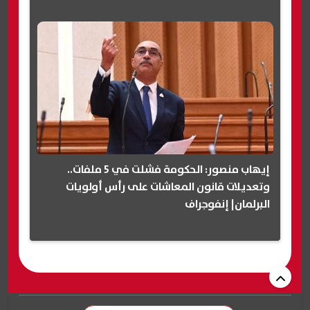
إيهاب منصور: الحكومة فشلت في 5 ملفات..
وتعديلات قانون المعاشات على رأس أولويات
البرلمان| إنفوجراف