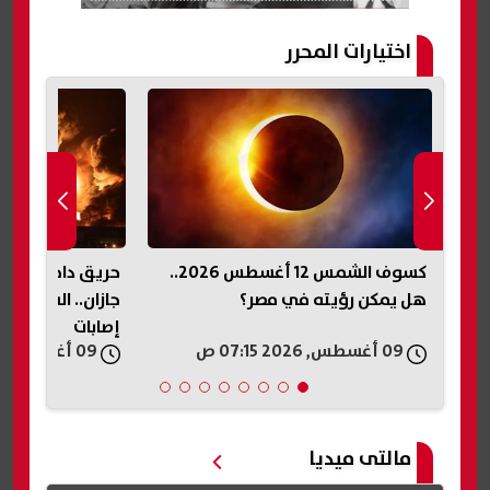
اختيارات المحرر
لى
كسوف الشمس 12 أغسطس 2026..
حريق داخل منشأة
هل يمكن رؤيته في مصر؟
جازان.. السيطرة ع
إصابات
09 أغسطس, 2026 07:15 ص
09 أغسطس, 2026 06:57 ص
مالتى ميديا