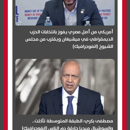
أمريكي من أصل مصري يفوز بانتخابات الحزب
الديمقراطي في ميشيغان ويقترب من مجلس
الشيوخ (انفوجرافيك)
مصطفى بكري: الطبقة المتوسطة تآكلت..
والسوشيال ميديا حارقة دم الناس (انفوجرافيك)