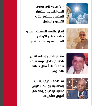
المستخدمين
«الأرصاد» تزف بشرى
للمواطنين.. استقرار
الطقس مستمر حتى
الأسبوع المقبل
إنجاز عالمي للهضبة.. عمرو
دياب يحطم الأرقام
القياسية ويدخل جينيس
مصرع عامل وإصابة اثنين
باختناق داخل غرفة صرف
صحي أثناء أعمال صيانة
بالفيوم
مصطفى بكري يطالب
بمحاسبة يوسف بطرس
غالي: ارتكب جريمة في
أموال التأمينات