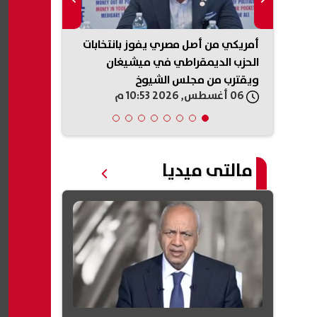
اب
أمريكي من أصل مصري يفوز بانتخابات
مصطفى بكري:
ل
الحزب الديمقراطي في ميشيغان
تآكلت.. والس
ويقترب من مجلس الشيوخ
الناس (انفوج
06 أغسطس, 2026 10:53 م
06 أغسطس, 2026 10:48 م
(انفوجرافيك)
مالتى ميديا