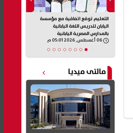
 بنادي
التعليم توقع اتفاقية مع مؤسسة
محافظ بورسعي
اليابان لتدريس اللغة اليابانية
المصاب بعد و
بالمدارس المصرية اليابانية
ويوجه بتوفير 
06 أغسطس, 2026 05:01 م
06 أغسطس, 2026 05:00 م
مالتى ميديا