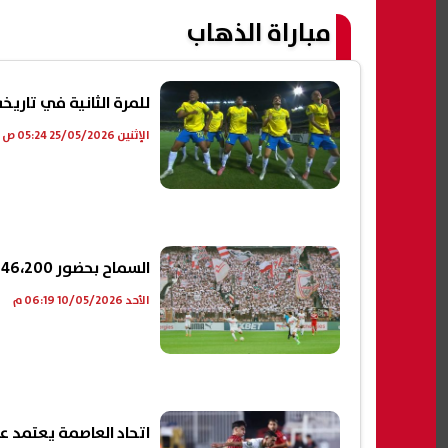
مباراة الذهاب
للمرة الثانية في تاري
الإثنين 25/05/2026 05:24 ص
السماح بحضور 46،200 مشجع لمباراة الزمالك في إياب نهائي الكونفدرالية
الأحد 10/05/2026 06:19 م
اتحاد العاصمة يعتمد عل