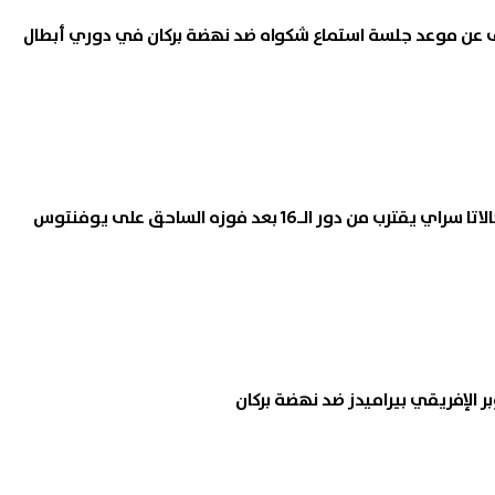
 عن موعد جلسة استماع شكواه ضد نهضة بركان في دوري أبطال
ملحق دوري الأبطال.. جالاتا سراي يقترب من دور الـ16 بعد فوزه الساحق على يوفنتوس
 الإفريقي بيراميدز ضد نهضة بركان