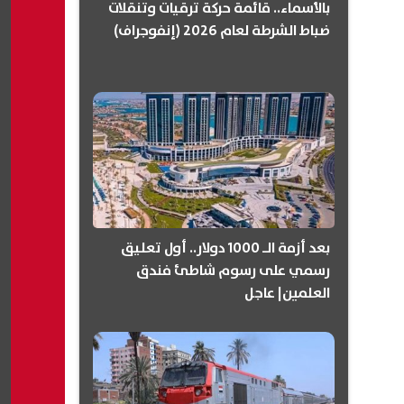
بالأسماء.. قائمة حركة ترقيات وتنقلات
ضباط الشرطة لعام 2026 (إنفوجراف)
بعد أزمة الـ 1000 دولار.. أول تعليق
رسمي على رسوم شاطئ فندق
العلمين| عاجل