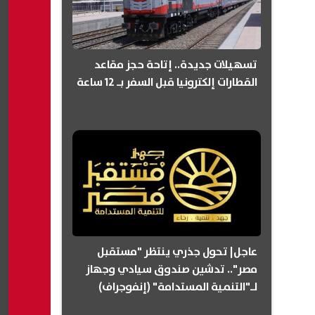
تسهيلات جديدة.. إتاحة حجز مقاعد
القطارات إلكترونيا قبل السفر بـ 12 ساعة
عاجل| تحول جذري ينتظر "مستقبل
مصر".. تدشين صندوق سيادي وجهاز
لـ"التنمية المستدامة" (إنفوجراف)