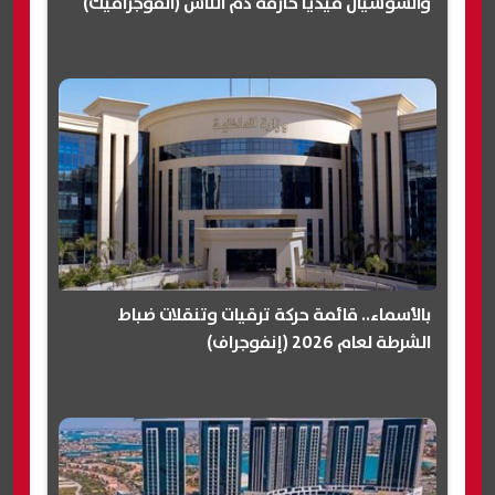
والسوشيال ميديا حارقة دم الناس (انفوجرافيك)
بالأسماء.. قائمة حركة ترقيات وتنقلات ضباط
الشرطة لعام 2026 (إنفوجراف)