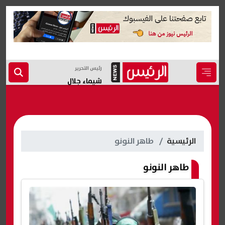
رئيس التحرير
شيماء جلال
الرئيسية
طاهر النونو
طاهر النونو