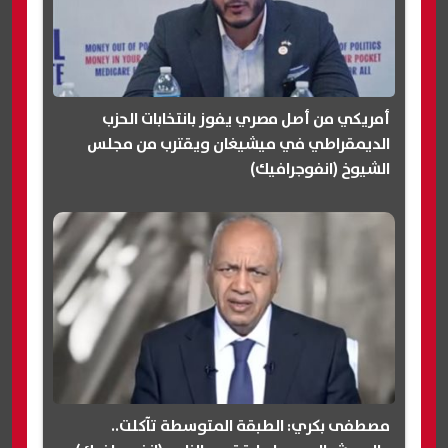
أمريكي من أصل مصري يفوز بانتخابات الحزب
الديمقراطي في ميشيغان ويقترب من مجلس
الشيوخ (انفوجرافيك)
مصطفى بكري: الطبقة المتوسطة تآكلت..