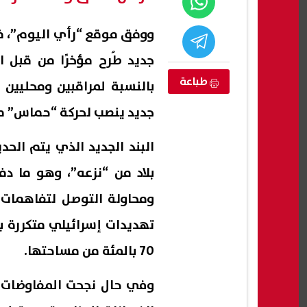
ووفق موقع “رأي اليوم”، ف
جديد طُرح مؤخرًا من قبل 
طباعة
بالنسبة لمراقبين ومحليين
جديد ينصب لحركة “حماس” من
البند الجديد الذي يتم الحد
بلاد من “نزعه”، وهو ما د
ومحاولة التوصل لتفاهمات 
تنسيق المرحلة الثانية 2026.. تعرف
الخريطة الزمنية للعام الدراسي
بسبب 
لاب الثانوية
الجديد 2026 2027 في مصر..
سبور
تهديدات إسرائيلي متكررة 
المواعيد الكاملة
مستح
07 أغسطس, 2026 05:39 م
07 أغسطس, 2026 05:35 م
70 بالمئة من مساحتها.
وفي حال نجحت المفاوضات 