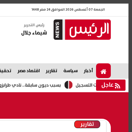
الجمعة 07 أغسطس 2026 الموافق 24 صفر 1448
رئيس التحرير
شيماء جلال
أخبار
سياسة
تقارير
اقتصاد مصر
تحقيقا
عاجل
بسبب ديون سابقة.. نادي طرابزون سبور التر
تقارير