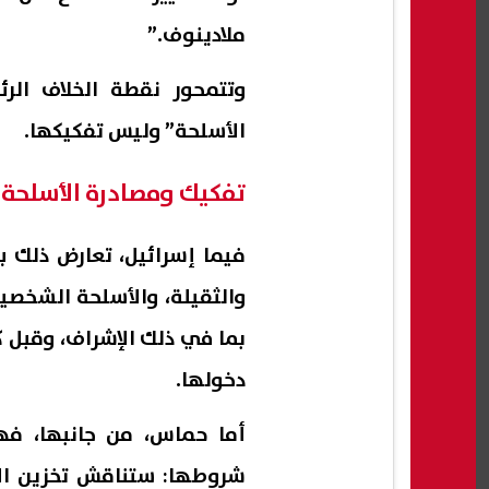
ملادينوف.”
وتتمحور نقطة الخلاف الرئ
الأسلحة” وليس تفكيكها.
تفكيك ومصادرة الأسلحة 
فيما إسرائيل، تعارض ذلك 
والثقيلة، والأسلحة الشخصي
بما في ذلك الإشراف، وقبل 
دخولها.
أما حماس، من جانبها، ف
شروطها: ستناقش تخزين الأ