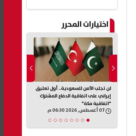
اختيارات المحرر
أوسط..
لن تجلب الأمن للسعودية.. أول تعليق
آخر فرصة للت
إيراني على اتفاقية الدفاع المشترك
"اتفاقية مكة"
الموعد النها
07 أغسطس, 2026 06:30 م
07 أغسطس, 2026 06:26 م