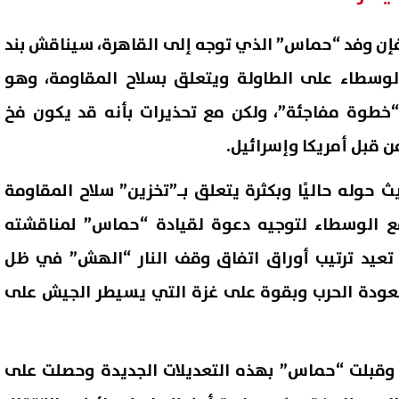
إن وفد “حماس” الذي توجه إلى القاهرة، سيناقش بند
الوسطاء على الطاولة ويتعلق بسلاح المقاومة، وهو
 “خطوة مفاجئة”، ولكن مع تحذيرات بأنه قد يكون فخ
 قبل أمريكا وإسرائيل.
يث حوله حاليًا وبكثرة يتعلق بـ”تخزين” سلاح المقاومة
فع الوسطاء لتوجيه دعوة لقيادة “حماس” لمناقشته
تعيد ترتيب أوراق اتفاق وقف النار “الهش” في ظل
ديون سابقة.. نادي طرابزون
اتفاق دفاع ثلاثي في الشرق ال
 التركي يوضح حقيقة الحجز على
هل يتشكل حلف إقليمي جديد
بعودة الحرب وبقوة على غزة التي يسيطر الجيش على
قات محمد صلاح المالية
بقيادة السعودية؟
07 أغسطس, 2026 05:25 م
وقبلت “حماس” بهذه التعديلات الجديدة وحصلت على