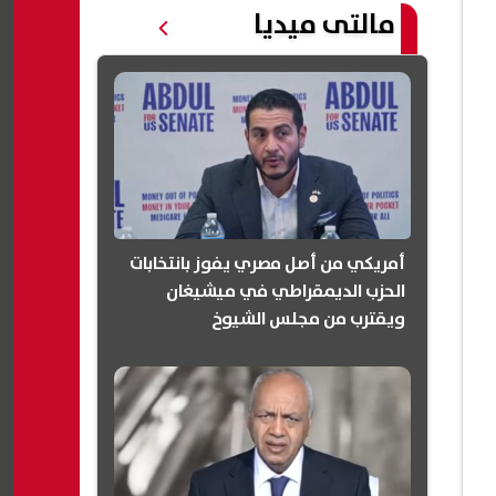
مالتى ميديا
أمريكي من أصل مصري يفوز بانتخابات
الحزب الديمقراطي في ميشيغان
ويقترب من مجلس الشيوخ
(انفوجرافيك)