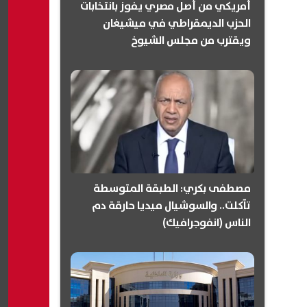
أمريكي من أصل مصري يفوز بانتخابات
الحزب الديمقراطي في ميشيغان
ويقترب من مجلس الشيوخ
(انفوجرافيك)
مصطفى بكري: الطبقة المتوسطة
تآكلت.. والسوشيال ميديا حارقة دم
الناس (انفوجرافيك)