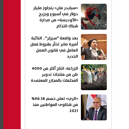
«سبايدر مان» يتجاوز مليار
دولار في أسبوع ويزيح
«الأوديسة» من صدارة
شباك التذاكر
بعد واقعة "سيزلر".. النائبة
أميرة صابر تذكّر بشروط فصل
العامل في قانون العمل
الجديد
الزراعة: انتاج أكثر من 4000
طن من منتجات تدوير
المخلفات بالمجازر المعتمدة
«الري» تعلن حسم 96.38%
من شكاوى المواطنين منذ
2021