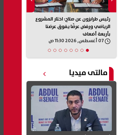
رة صابر
رئيس طرابزون عن صلاح: اختار المشروع
إعلام إسرائيل
انون
الرياضي ورفض عرضًا يفوق عرضنا
نحو اتفاق مع
بأربعة أضعاف
المساعي الد
07 أغسطس, 2026 11:30 ص
07 أغسطس, 2026 11:20 ص
مالتى ميديا