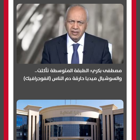
مصطفى بكري: الطبقة المتوسطة تآكلت..
والسوشيال ميديا حارقة دم الناس (انفوجرافيك)