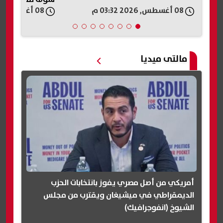
08 أغسطس, 2026 03:18 م
08 أغسطس, 2026 03:11 م
مالتى ميديا
أمريكي من أصل مصري يفوز بانتخابات الحزب
الديمقراطي في ميشيغان ويقترب من مجلس
الشيوخ (انفوجرافيك)