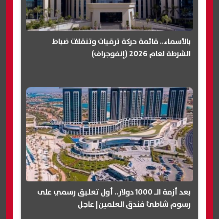
بالأسماء.. قائمة حركة ترقيات وتنقلات ضباط
الشرطة لعام 2026 (إنفوجراف)
بعد أزمة الـ 1000 دولار.. أول تعليق رسمي على
رسوم شاطئ فندق العلمين| عاجل