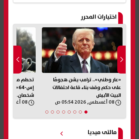
اختيارات المحرر
«عار وطني».. ترامب يشن هجومًا
تحطم مروحية «
على حكم وقف بناء قاعة احتفالات
إس-64» في 
البيت الأبيض
شخصان.. تفاصيل
08 أغسطس, 2026 05:54 ص
08 أغسطس, 2026 05:30 ص
مالتى ميديا