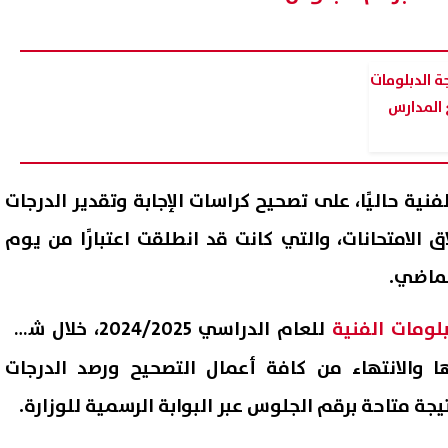
جة الدبلومات
فنية حاليًا، على تصحيح كراسات الإجابة وتقدير الدرجات
ق الامتحانات، والتي كانت قد انطلقت اعتبارًا من يوم
يس السيسي يودع ملك البحرين
ظهرت الآن بالاسم فقط.. نتيجة
 العلمين الدولي| عاجل
بلومات الفنية
للعام الدراسي 2024/2025، خلال شهر
برقم الجلوس
07 أغسطس, 2026 02:16 م
ها والانتهاء من كافة أعمال التصحيح ورصد الدرجات
جة متاحة برقم الجلوس عبر البوابة الرسمية للوزارة.