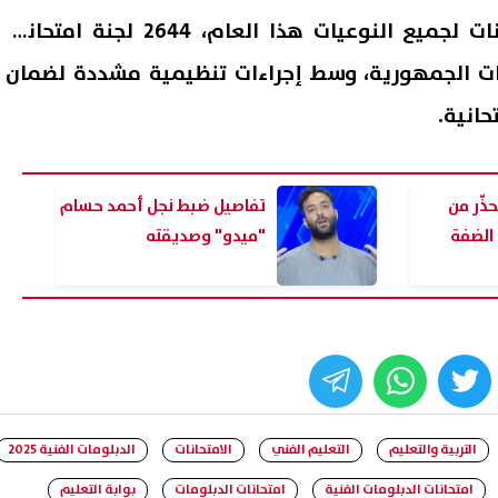
وبلغ عدد لجان سير الامتحانات لجميع النوعيات هذا العام، 2644 لجنة امتحانية
 الجمهورية، وسط إجراءات تنظيمية مشددة لضمان
حانية.
حذّر من
تفاصيل ضبط نجل أحمد حسام
الضفة
"ميدو" وصديقته
whats
twitter
face
التربية والتعليم
التعليم الفني
الامتحانات
الدبلومات الفنية 2025
امتحانات الدبلومات الفنية
امتحانات الدبلومات
بوابة التعليم