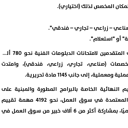
لمكان المخصص لذلك (اختياري).
صناعي – زراعي – تجاري – فندقي".
" أو "استعلام".
وهذا العام، بلغ عدد الطلاب المتقدمين لامتحانات الدبلومات الفنية نحو 780 ألف
خصصات (صناعي، تجاري، زراعي، فندقي)، وامتدت
النهائية الخاصة بالبرامج المطورة والمبنية على
منهجية الجدارات المهنية المعتمدة في سوق العمل، نحو 4192 مهمة تقييم
موزعة على 113 برنامجًا تعليميًا، بمشاركة أكثر من 6 آلاف خبير من سوق العمل في