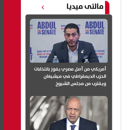
مالتى ميديا
أمريكي من أصل مصري يفوز بانتخابات
الحزب الديمقراطي في ميشيغان
ويقترب من مجلس الشيوخ
(انفوجرافيك)