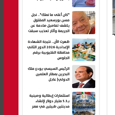
"كان أغلى ما نملك".. نجل
مسن بورسعيد المقتول
يكشف تفاصيل صادمة عن
الجريمة وآثار تعذيب سبقت
إنهاء حياته
ظهرت الآن.. نتيجة الشهادة
الإعدادية 2026 الدور الثاني
محافظة القليوبية برقم
الجلوس
الرئيس السيسي يودع ملك
البحرين بمطار العلمين
الدولي| عاجل
استثمارات إيطالية وصينية
بـ5.3 مليار دولار لإنشاء
مدينتين طبيتين في مصر