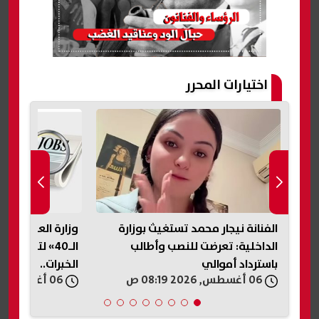
اختيارات المحرر
ابة
الفنانة نيجار محمد تستغيث بوزارة
وزارة العمل تطل
الداخلية: تعرضت للنصب وأطالب
الـ40» لتوفير
باسترداد أموالي
الخبرات.. اعرف ال
06 أغسطس, 2026 08:19 ص
06 أغسطس, 2026 07:42 ص