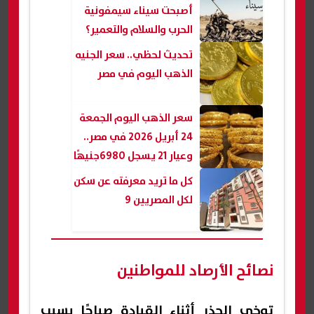
أصبحت سيناء سيمفونية
الحرب والسلام والتعمير؟
تحديث لحظي.. سعر الجنيه
الذهب اليوم في مصر
سعر الذهب اليوم الجمعة
24 أبريل 2026 في مصر..
وعيار 21 يسجل 6980جنيهًا
كل ما تريد معرفته عن سكن
لكل المصريين 9
نصائح الأرصاد للمواطنين
توخي الحذر أثناء القيادة صباحًا بسبب