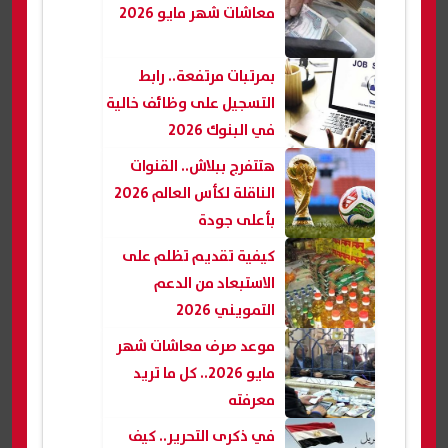
معاشات شهر مايو 2026
بمرتبات مرتفعة.. رابط
التسجيل على وظائف خالية
في البنوك 2026
هتتفرج ببلاش.. القنوات
الناقلة لكأس العالم 2026
بأعلى جودة
كيفية تقديم تظلم على
الاستبعاد من الدعم
التمويني 2026
موعد صرف معاشات شهر
مايو 2026.. كل ما تريد
معرفته
في ذكرى التحرير.. كيف