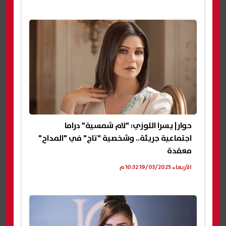
حوار| يسرا اللوزي: "لام شمسية" دراما
اجتماعية جريئة.. وشخصية "تاج" في "المداح"
معقدة
الأربعاء 19/03/2025 10:32 م