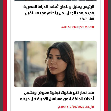
الرئيس يعلق واللجان تُعقد| الدراما المصرية
في مرمى الجدل.. من يتحكم في مستقبل
الشاشة؟
الأحد 23/03/2025 03:59 م
مها نصار تثير شكوك نيقولا معوض وتشعل
أحداث الحلقة 4 من مسلسل الأميرة ظل حيطه
الأربعاء 19/03/2025 10:42 م