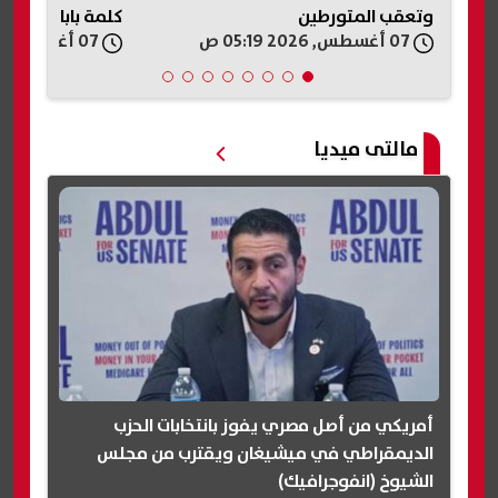
كلمة بابا»
07 أغسطس, 2026 04:33 ص
07 أغسطس, 2026 03:05 ص
مالتى ميديا
أمريكي من أصل مصري يفوز بانتخابات الحزب
الديمقراطي في ميشيغان ويقترب من مجلس
الشيوخ (انفوجرافيك)