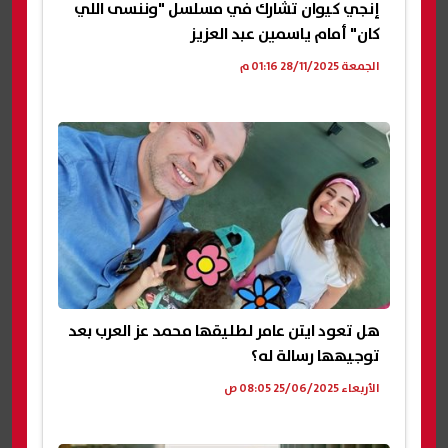
إنجي كيوان تشارك في مسلسل "وننسى اللي
كان" أمام ياسمين عبد العزيز
الجمعة 28/11/2025 01:16 م
هل تعود ايتن عامر لطليقها محمد عز العرب بعد
توجيهها رسالة له؟
الأربعاء 25/06/2025 08:05 ص