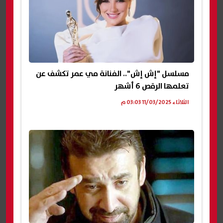
مسلسل "إش إش".. الفنانة مي عمر تكشف عن
تعلمها الرقص 6 أشهر
الثلاثاء 11/03/2025 03:03 م