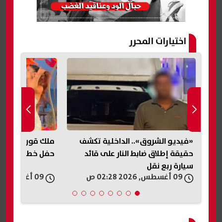
اختيارات المحرر
اخلية تكشف
ملك قورة تشارك محبيها صورا من
مقتل ط
 على قائد
حفل خطوبتها بالساحل الشمالي
بالشر
09 أغسطس, 2026 02:14 ص
09 أغسطس, 2026 02:08 ص