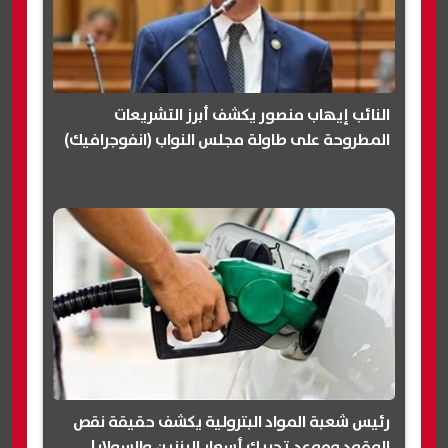
النائب إيهاب منصور يكشف أبرز التشريعات
المطروحة على طاولة مجلس النواب (انفوجرافيك)
رئيس شعبة المواد البترولية يكشف حقيقة نقص
الوقود وموعد تحريك أسعار البنزين والسولار|