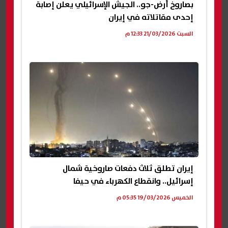
بصاروخ أرض-جو.. الجيش الإسرائيلي يعلن إصابة
إحدى مقاتلاته في إيران
السبت 21/03/2026 12:33 م
إيران تطلق ثلاث دفعات صاروخية شمال
إسرائيل.. وانقطاع الكهرباء في حيفا
الخميس 19/03/2026 05:35 م