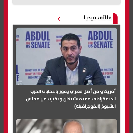
مالتى ميديا
أمريكي من أصل مصري يفوز بانتخابات الحزب
الديمقراطي في ميشيغان ويقترب من مجلس
الشيوخ (انفوجرافيك)