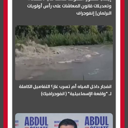
وتعديلات قانون المعاشات على رأس أولويات
البرلمان| إنفوجراف
انفجار داخل المياه أم تسرب غاز؟ التفاصيل الكاملة
لـ "واقعة الإسماعيلية" ( انفوجرافيك)