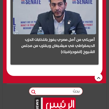
أمريكي من أصل مصري يفوز بانتخابات الحزب
الديمقراطي في ميشيغان ويقترب من مجلس
الشيوخ (انفوجرافيك)
بحث