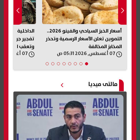
أسعار الخبز السياحي والفينو 2026..
الداخلية السورية تصدر بيانًا بشأن
ابنة «مذيع الجنا
حذر
تفجير جرمانا.. استمرار التحقيقات
في فيديو متداول
وتعقب المتورطين
كلمة بابا»
07 أغسطس, 2026 05:19 ص
07 أغسطس, 2026 04:33 ص
مالتى ميديا