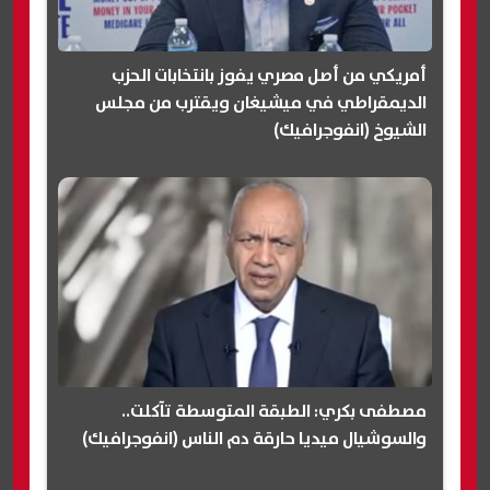
أمريكي من أصل مصري يفوز بانتخابات الحزب
الديمقراطي في ميشيغان ويقترب من مجلس
الشيوخ (انفوجرافيك)
مصطفى بكري: الطبقة المتوسطة تآكلت..
والسوشيال ميديا حارقة دم الناس (انفوجرافيك)