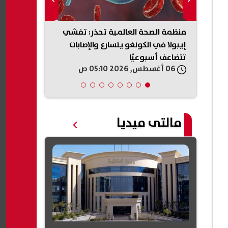
تشييع
منظمة الصحة العالمية تحذر: تفشي
هجوم بالسكين
 حزن
إيبولا في الكونغو يتسارع والإصابات
4 أشخاص والشرطة تعتقل امرأة
تتضاعف أسبوعيًا
06 أغسطس, 2026 05:10 ص
06 أغسطس, 2026 04:01 ص
مالتى ميديا