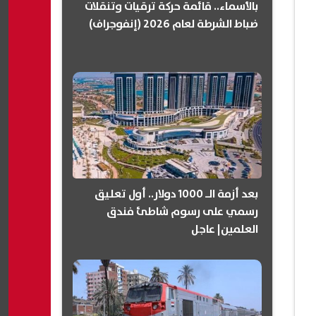
بالأسماء.. قائمة حركة ترقيات وتنقلات
ضباط الشرطة لعام 2026 (إنفوجراف)
بعد أزمة الـ 1000 دولار.. أول تعليق
رسمي على رسوم شاطئ فندق
العلمين| عاجل