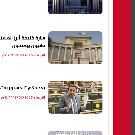
سارة خليفة أبرز المست
قانيون يوضحون
الأربعاء 18/02/2026 02:11 م
بعد حكم "الدستورية".. إ
الأربعاء 18/02/2026 12:44 م