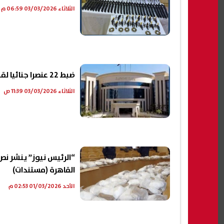
الثلاثاء 03/03/2026 06:59 م
ضبط 22 عنصرا جنائيا لقيامهم بغسـل 1،4 مليار جنيه من تجارة المخدرات
الثلاثاء 03/03/2026 11:39 ص
“الرئيس نيوز” ينشر نص
القاهرة (مستندات)
الأحد 01/03/2026 02:53 م