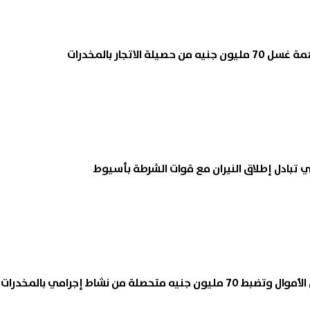
 في الغربية.. مصرع طفلين غرقًا
تحولت ليلة الفرح إلى مأتم.. 
ترعة أثناء الاستحمام هربًا من
جثمان صيدلانية الشرقية وسط
 الجو
كبير
06 أغسطس, 2026 02:11 ص
 متحصلة من نشاط إجرامي بالمخدرات