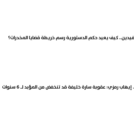
فيدين.. كيف يعيد حكم الدستورية رسم خريطة قضايا المخدرات؟
يهاب رمزي: عقوبة سارة خليفة قد تنخفض من المؤبد لـ 6 سنوات