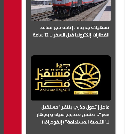
تسهيلات جديدة.. إتاحة حجز مقاعد
القطارات إلكترونيا قبل السفر بـ 12 ساعة
عاجل| تحول جذري ينتظر "مستقبل
مصر".. تدشين صندوق سيادي وجهاز
لـ"التنمية المستدامة" (إنفوجراف)