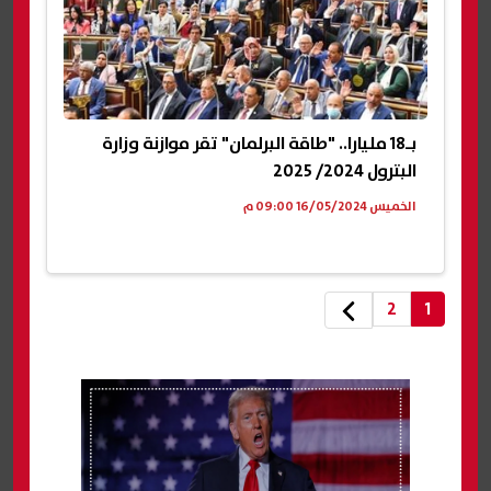
بـ18 مليارا.. "طاقة البرلمان" تقر موازنة وزارة
البترول 2024/ 2025
الخميس 16/05/2024 09:00 م
2
1