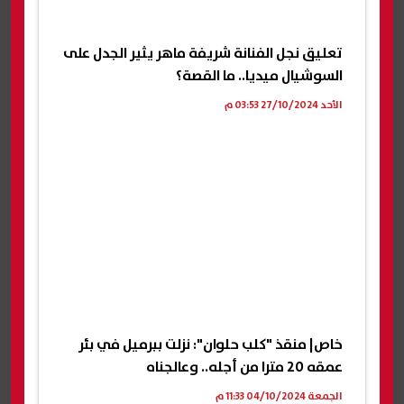
تعليق نجل الفنانة شريفة ماهر يثير الجدل على
السوشيال ميديا.. ما القصة؟
الأحد 27/10/2024 03:53 م
خاص| منقذ "كلب حلوان": نزلت ببرميل في بئر
عمقه 20 مترا من أجله.. وعالجناه
الجمعة 04/10/2024 11:33 م