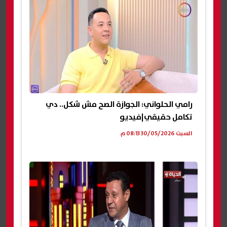
رامي الحلواني: الجوازة الصح مش شكل.. دي
تكامل حقيقي|فيديو
السبت 30/05/2026 08:13 م