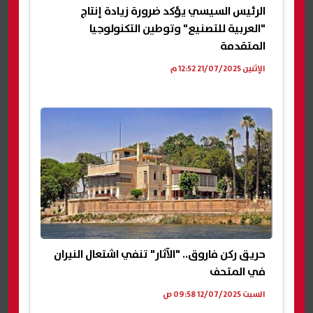
الرئيس السيسي يؤكد ضرورة زيادة إنتاج
"العربية للتصنيع" وتوطين التكنولوجيا
المتقدمة
الإثنين 21/07/2025 12:52 م
حريق ركن فاروق.. "الآثار" تنفي اشتعال النيران
في المتحف
السبت 12/07/2025 09:58 ص