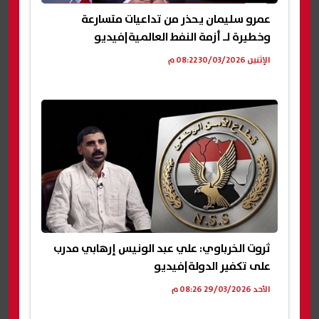
عمرو سليمان يحذر من تداعيات متسارعة
وخطيرة لـ أزمة النفط العالمية|فيديو
الإثنين 30/03/2026 08:22 م
ثروت الخرباوي: علي عبد الونيس إرهابي مدرب
على تكفير الدولة|فيديو
الأحد 29/03/2026 08:26 م