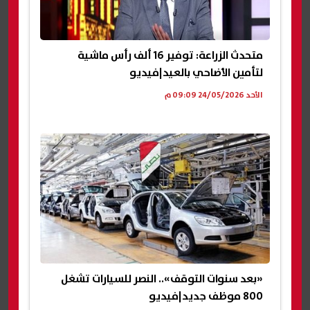
متحدث الزراعة: توفير 16 ألف رأس ماشية
لتأمين الأضاحي بالعيد|فيديو
الأحد 24/05/2026 09:09 م
«بعد سنوات التوقف».. النصر للسيارات تشغل
800 موظف جديد|فيديو