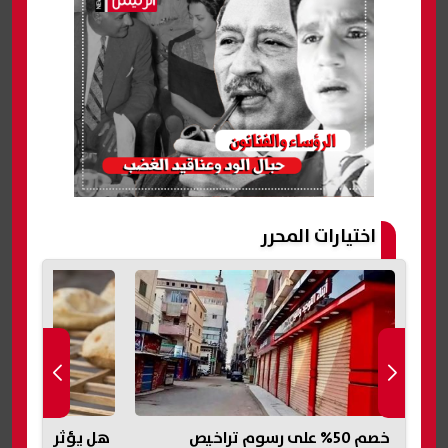
اختيارات المحرر
هل يؤثر التحول للدعم النقدي على
أحمد عبد القادر 