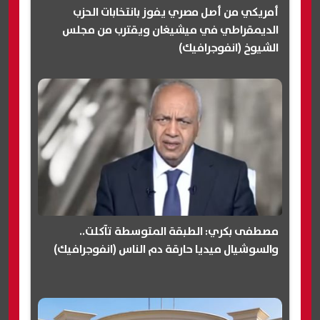
أمريكي من أصل مصري يفوز بانتخابات الحزب
الديمقراطي في ميشيغان ويقترب من مجلس
الشيوخ (انفوجرافيك)
مصطفى بكري: الطبقة المتوسطة تآكلت..
والسوشيال ميديا حارقة دم الناس (انفوجرافيك)