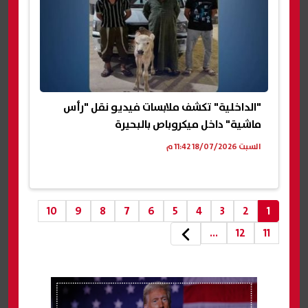
"الداخلية" تكشف ملابسات فيديو نقل "رأس
ماشية" داخل ميكروباص بالبحيرة
السبت 18/07/2026 11:42 م
10
9
8
7
6
5
4
3
2
1
...
12
11