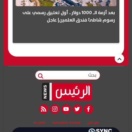
بعد أزمة الـ 1000 دولار.. أول تعليق رسمي على
رسوم شاطئ فندق العلمين| عاجل
بحث
rss feed
instagram
youtube
twitter
facebook
من نحن
سياسة الخصوصية
اتصل بنا