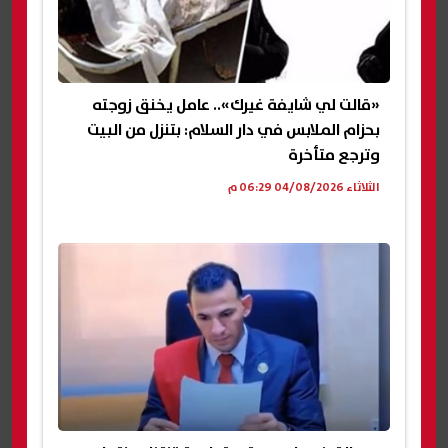
«قالت لي شايفة غيرك».. عامل يخنق زوجته
بحزام الملابس في دار السلام: بتنزل من البيت
وترجع متأخرة
الثلاثاء 04/08/2026 06:29 م