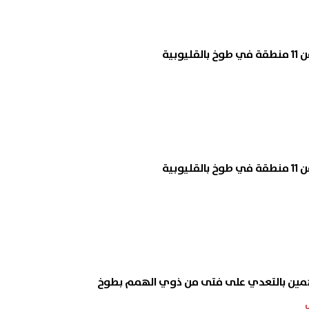
صاد تكشف مفاجآت طقس الغد
تنسيق المرحلة الثانية 2026..
وبية
 قائدي السيارات
مؤشرات الحد الأدنى والكليات
المتوقعة لجميع الشعب
08 أغسطس, 2026 05:44 م
وبية
متهمين بالتعدي على فتى من ذوي الهمم بطوخ