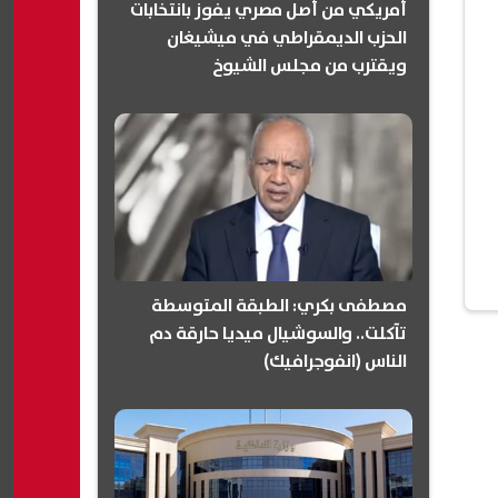
أمريكي من أصل مصري يفوز بانتخابات
الحزب الديمقراطي في ميشيغان
ويقترب من مجلس الشيوخ
(انفوجرافيك)
مصطفى بكري: الطبقة المتوسطة
تآكلت.. والسوشيال ميديا حارقة دم
الناس (انفوجرافيك)