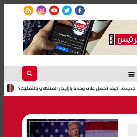
rss feed
instagram
youtube
twitter
facebook
جمال شعبا