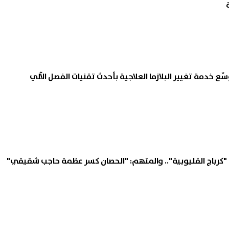
سّع خدمة تغيير البلازما العلاجية بأحدث تقنيات الفصل الآلي
 "كرباج القليوبية".. والمتهم: "الحصان كسر عظمة حاجب شقيقي"