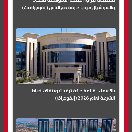
مصطفى بكري: الطبقة المتوسطة تآكلت..
والسوشيال ميديا حارقة دم الناس (انفوجرافيك)
بالأسماء.. قائمة حركة ترقيات وتنقلات ضباط
الشرطة لعام 2026 (إنفوجراف)