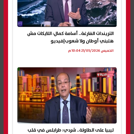
التريندات الفارغة.. أسامة كمال: اللايكات مش
هتبني أوطان ولا شعوب|فيديو
الخميس 21/05/2026 10:04 م
ليبيا على الطاولة.. شردي: طرابلس في قلب