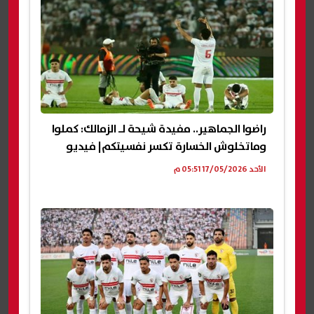
راضوا الجماهير.. مفيدة شيحة لـ الزمالك: كملوا
وماتخلوش الخسارة تكسر نفسيتكم| فيديو
الأحد 17/05/2026 05:51 م