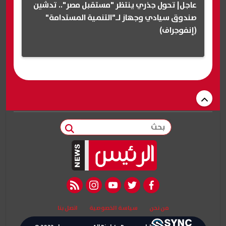
عاجل| تحول جذري ينتظر "مستقبل مصر".. تدشين
صندوق سيادي وجهاز لـ"التنمية المستدامة"
(إنفوجراف)
بحث
rss feed
instagram
youtube
twitter
facebook
من نحن
سياسة الخصوصية
اتصل بنا