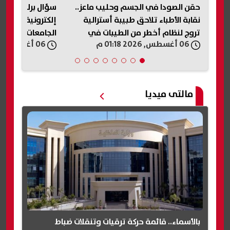
..
سؤال برلماني بشأن غياب منظومة
إلكترونية موحده للتحقق من اعتماد
التمويل الاستهلاكي 
الجامعات والمؤسسات التعليمية
06 أغسطس, 2026 01:08 م
06 أغسطس, 2026 01:08 م
مالتى ميديا
بالأسماء.. قائمة حركة ترقيات وتنقلات ضباط