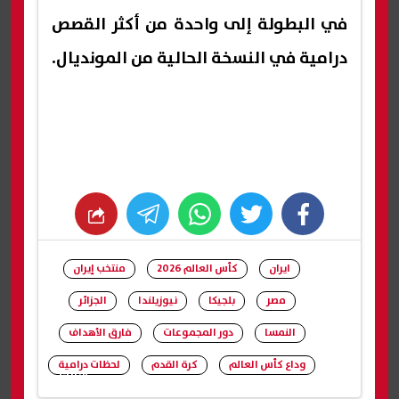
في البطولة إلى واحدة من أكثر القصص
درامية في النسخة الحالية من المونديال.
whats
twitter
facebook
ايران
كأس العالم 2026
منتخب إيران
مصر
بلجيكا
نيوزيلندا
الجزائر
النمسا
دور المجموعات
فارق الأهداف
وداع كأس العالم
كرة القدم
لحظات درامية
شارك