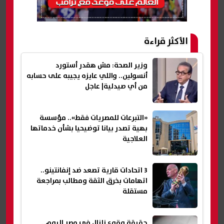
الأكثر قراءة
وزير الصحة: مش هقدر أستورد
أنسولين.. واللي عايزه يجيبه على حسابه
من أي صيدلية| عاجل
«التبرعات للمصريات فقط».. مؤسسة
بهية تصدر بيانا توضيحيا بشأن خدماتها
العلاجية
3 اتحادات قارية تصعد ضد إنفانتينو..
اتهامات بخرق الثقة ومطالب بمراجعة
مستقلة
حقيقة وقوع زلزال في مصر اليوم..