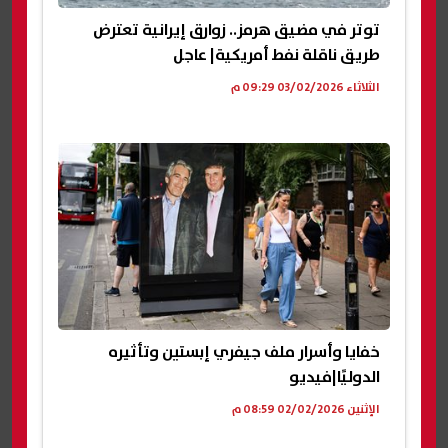
توتر في مضيق هرمز.. زوارق إيرانية تعترض
طريق ناقلة نفط أمريكية| عاجل
الثلاثاء 03/02/2026 09:29 م
خفايا وأسرار ملف جيفري إبستين وتأثيره
الدوليًا|فيديو
الإثنين 02/02/2026 08:59 م