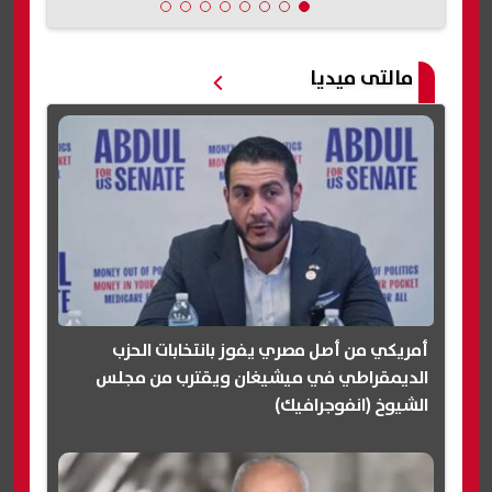
مالتى ميديا
أمريكي من أصل مصري يفوز بانتخابات الحزب
الديمقراطي في ميشيغان ويقترب من مجلس
الشيوخ (انفوجرافيك)