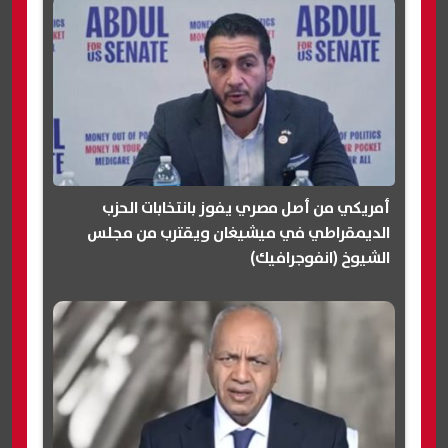
أمريكي من أصل مصري يفوز بانتخابات الحزب
الديمقراطي في ميشيغان ويقترب من مجلس
الشيوخ (انفوجرافيك)