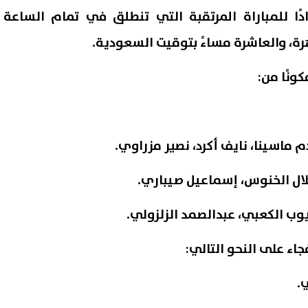
دًا للمباراة المرتقبة التي تنطلق في تمام الساعة
رة، والعاشرة مساءً بتوقيت السعودية.
ونًا من:
 ماسينا، نايف أكرد، نصير مزراوي.
لال الخنوس، إسماعيل صيباري.
محمود الليثي.. أبرز لقطات حفل
تنسيق الجامعات 6
يوب الكعبي، عبدالصمد الزلزولي.
ن عبدالوهاب في الساحل
تسجيل الرغبات تمنحك أفضلية
اء على النحو التالي:
08 أغسطس, 2026 04:55 م
.