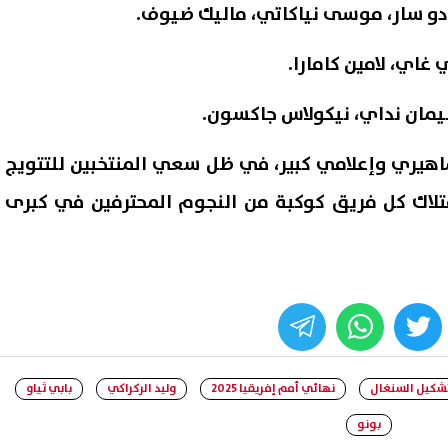
امادو سار، موسى نياكاتي، ماليك ضيوف.
غاي، لامين كامارا.
يمان نداي، نيكولاس جاكسون.
هيري وإعلامي كبير، في ظل سعي المنتخبين للتتويج
متلاك كل فريق كوكبة من النجوم المحترفين في كبرى
whats
twitter
face
شكيل السنغال
نهائي أمم إفريقيا 2025
وليد الركراكي
بابي ثياو
بونو