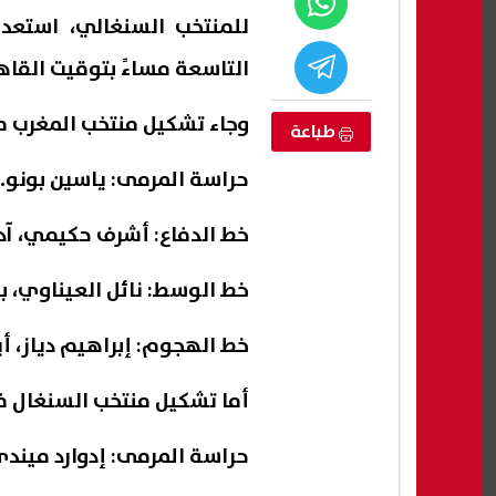
للمنتخب السنغالي، استعدا
التاسعة مساءً بتوقيت القاه
وجاء تشكيل منتخب المغرب مك
طباعة
حراسة المرمى: ياسين بونو.
خط الدفاع: أشرف حكيمي، آدم
خط الوسط: نائل العيناوي، ب
 القبول
عاجل|بيتسو موسيماني مدربًا
غناء 
خط الهجوم: إبراهيم دياز، أ
ت المرحلة
لمنتخب جنوب أفريقيا.. عودة جديدة
شيري
العامة
للمدرب السابق للأهلي
أما تشكيل منتخب السنغال فج
08 أغسطس, 2026 05:01 م
08 أغسطس, 2026 04:56 م
حراسة المرمى: إدوارد ميندي