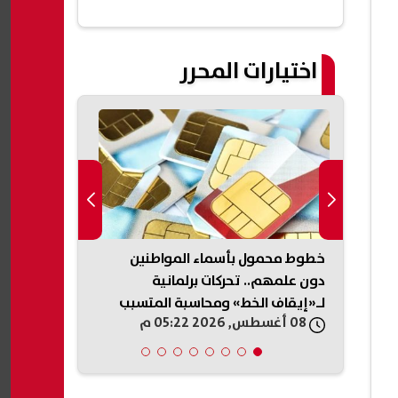
اختيارات المحرر
202.. هل أسبقية
خطوط محمول بأسماء المواطنين
الأرصاد تحذر
؟
دون علمهم.. تحركات برلمانية
لـ«إيقاف الخط» ومحاسبة المتسبب
الصعيد
08 أغسطس, 2026 05:22 م
08 أغسطس, 2026 05:21 م