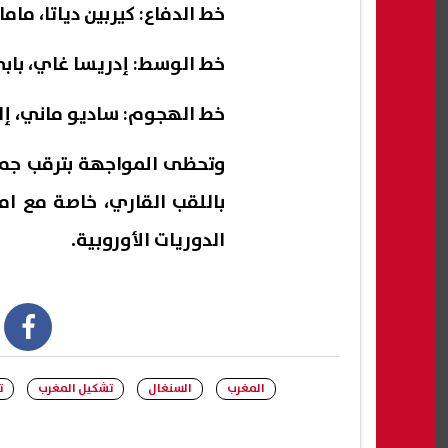
خط الدفاع: كيربين دياتا، م
خط الوسط: إدريسا غاي، بابي 
خط الهجوم: ساديو ماني، إل
وتحظى المواجهة بترقب جما
باللقب القاري، خاصة مع ا
الدوريات الأوروبية.
book
المغرب
السنغال
تشكيل المغرب
ت