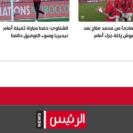
فاجئ من محمد صلاح بعد
الشناوي: خضنا مباراة ثقيلة أمام
وش ركلة جزاء أمام
نيجيريا وسوء التوفيق حالفنا