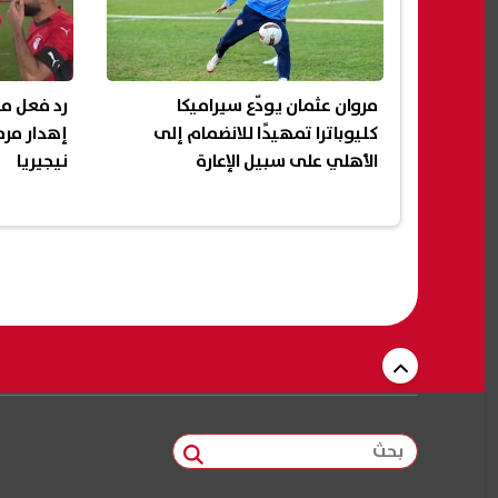
مروان عثمان يودّع سيراميكا
رد فعل م
كليوباترا تمهيدًا للانضمام إلى
إهدار مرم
الأهلي على سبيل الإعارة
نيجيريا
بحث