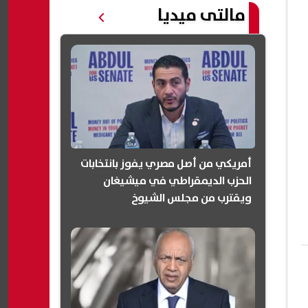
مالتى ميديا
أمريكي من أصل مصري يفوز بانتخابات
الحزب الديمقراطي في ميشيغان
ويقترب من مجلس الشيوخ
(انفوجرافيك)