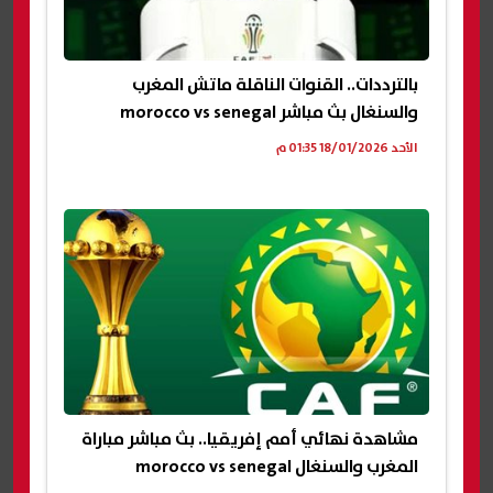
بالترددات.. القنوات الناقلة ماتش المغرب
والسنغال بث مباشر morocco vs senegal
الأحد 18/01/2026 01:35 م
مشاهدة نهائي أمم إفريقيا.. بث مباشر مباراة
المغرب والسنغال morocco vs senegal