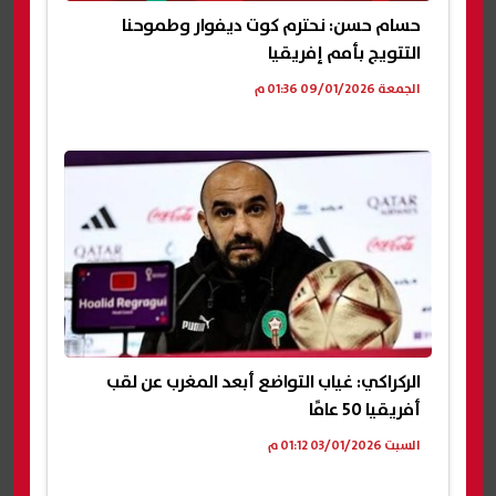
حسام حسن: نحترم كوت ديفوار وطموحنا
التتويج بأمم إفريقيا
الجمعة 09/01/2026 01:36 م
الركراكي: غياب التواضع أبعد المغرب عن لقب
أفريقيا 50 عامًا
السبت 03/01/2026 01:12 م