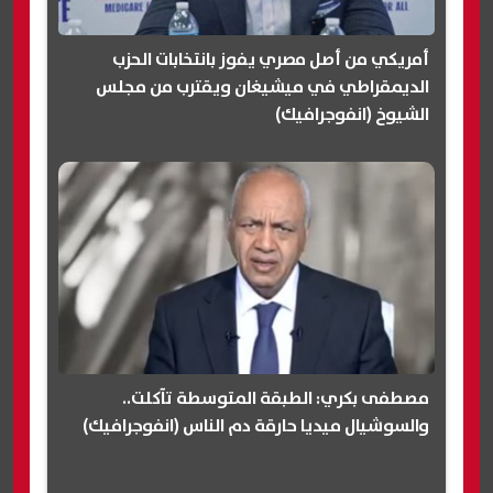
أمريكي من أصل مصري يفوز بانتخابات الحزب
الديمقراطي في ميشيغان ويقترب من مجلس
الشيوخ (انفوجرافيك)
مصطفى بكري: الطبقة المتوسطة تآكلت..
والسوشيال ميديا حارقة دم الناس (انفوجرافيك)