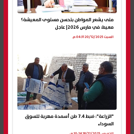
متى يشعر المواطن بتحسن مستوى المعيشة؟
معيط: في مارس 2026| عاجل
السبت 20/12/2025 04:31 م
"الزراعة": ضبط 7.4 طن أسمدة مهربة للسوق
السوداء
الخميس 18/12/2025 10:24 ص