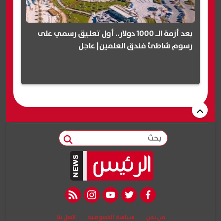
بعد أزمة الـ 1000 دولار.. أول تعليق رسمي على
رسوم شاطئ فندق العلمين| عاجل
بحث
rss feed
instagram
youtube
twitter
facebook
من نحن
سياسة الخصوصية
اتصل بنا