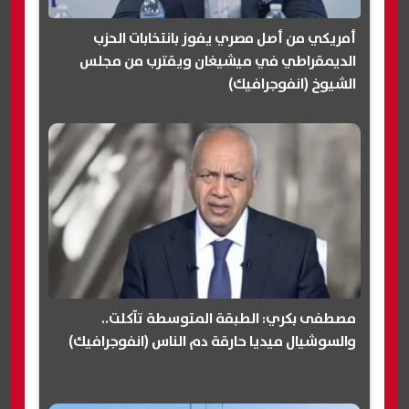
أمريكي من أصل مصري يفوز بانتخابات الحزب
الديمقراطي في ميشيغان ويقترب من مجلس
الشيوخ (انفوجرافيك)
مصطفى بكري: الطبقة المتوسطة تآكلت..
والسوشيال ميديا حارقة دم الناس (انفوجرافيك)