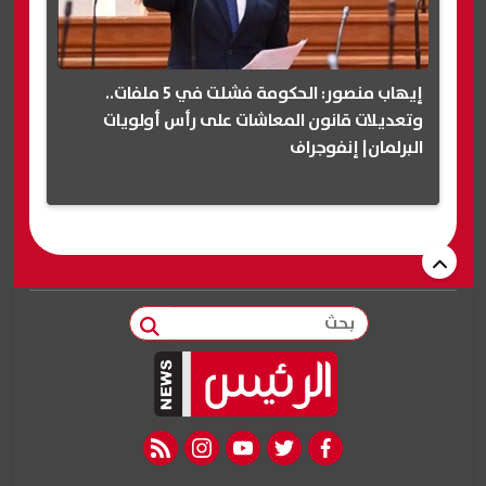
إيهاب منصور: الحكومة فشلت في 5 ملفات..
وتعديلات قانون المعاشات على رأس أولويات
البرلمان| إنفوجراف
بحث
rss feed
instagram
youtube
twitter
facebook