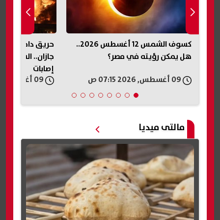
كسوف الشمس 12 أغسطس 2026..
حريق داخل منشأة تابعة لأرامكو في
هاكان فيدان: مص
جازان.. السيطرة على النيران دون
إلى «اتفاقية مك
إصابات
09 أغسطس, 2026 06:57 ص
09 أغسطس, 2026 06:55 ص
مالتى ميديا