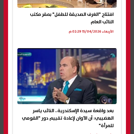
افتتاح "الغرف الصديقة للطفل" بمقر مكتب
النائب العام
الأربعاء 15/04/2026 02:29 م
بعد واقعة سيدة الإسكندرية.. النائب ياسر
الهضيبي: آن الأوان لإعادة تقييم دور "القومي
للمرأة"