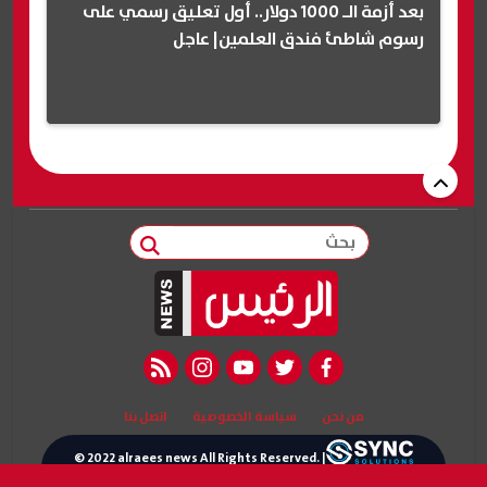
بعد أزمة الـ 1000 دولار.. أول تعليق رسمي على
رسوم شاطئ فندق العلمين| عاجل
بحث
rss feed
instagram
youtube
twitter
facebook
من نحن
سياسة الخصوصية
اتصل بنا
© 2022 alraees news All Rights Reserved. |