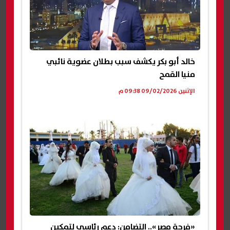
خالد أبو بكر يكشف سبب بطلان عضوية نائبي
منيا القمح
الإثنين 09/02/2026 09:38 م
«فرحة مصر».. التضامن: دعم رئاسي لتمكين