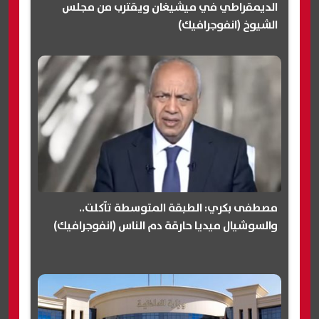
الديمقراطي في ميشيغان ويقترب من مجلس
الشيوخ (انفوجرافيك)
مصطفى بكري: الطبقة المتوسطة تآكلت..
والسوشيال ميديا حارقة دم الناس (انفوجرافيك)