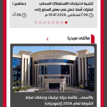
جماهير نادي طرابزون سبور التركي
لاستكشاف البترول
إلى
والبحر الأحمر
06 أغسطس, 2026 01:40 م
06 أغسطس, 2026 01:37 م
مالتى ميديا
بالأسماء.. قائمة حركة ترقيات وتنقلات ضباط
الشرطة لعام 2026 (إنفوجراف)