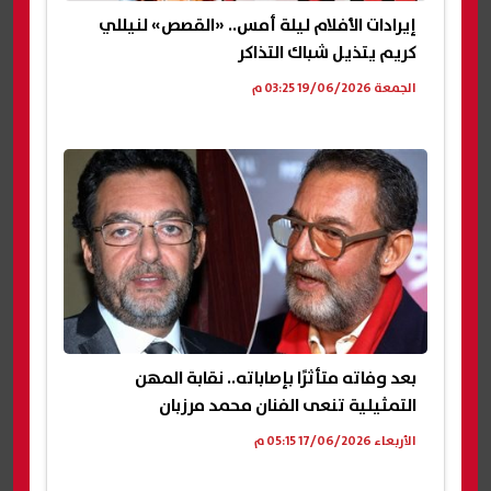
إيرادات الأفلام ليلة أمس.. «القصص» لنيللي
كريم يتذيل شباك التذاكر
الجمعة 19/06/2026 03:25 م
بعد وفاته متأثرًا بإصاباته.. نقابة المهن
التمثيلية تنعى الفنان محمد مرزبان
الأربعاء 17/06/2026 05:15 م