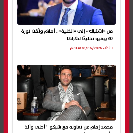
من «اشتباك» إلى «الخلية».. أفلام وثّقت ثورة
30 يونيو تخليدًا لذكراها
الثلاثاء 30/06/2026 01:41 م
محمد إمام عن تعاونه مع شيكو: "أحلى وألذ