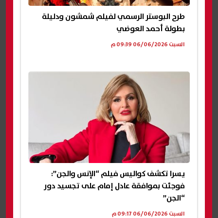
طرح البوستر الرسمي لفيلم شمشون ودليلة
بطولة أحمد العوضي
السبت 06/06/2026 09:39 م
يسرا تكشف كواليس فيلم “الإنس والجن”:
فوجئت بموافقة عادل إمام على تجسيد دور
“الجن”
السبت 06/06/2026 09:17 م