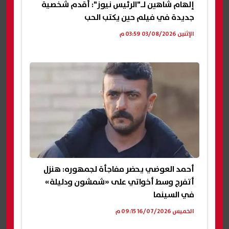
إلهام شاهين لـ"الرئيس نيوز": أقدم شخصية
جديدة في فيلم حين يكتب الحب
الإثنين 03/08/2026 03:59 م
أحمد العوضي يحضر مفاجأة لجمهوره: هنزل
أتفرج وسط أخواتي على «شمشون ودليلة»
في السينما
الخميس 16/07/2026 09:15 م