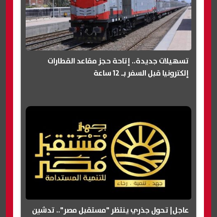
تسهيلات جديدة.. إتاحة حجز مقاعد القطارات
إلكترونيا قبل السفر بـ 12 ساعة
عاجل| تحول جذري ينتظر "مستقبل مصر".. تدشين