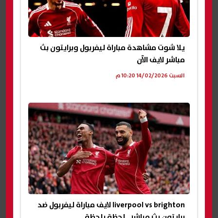
يلا شوت مشاهدة مباراة ليفربول وبرايتون بث
مباشر لايف الآن
السبت 14/02/2026 10:20 م
liverpool vs brighton لايف مباراة ليفربول ضد
برايتون بث مباشر.. لحظة بلحظة