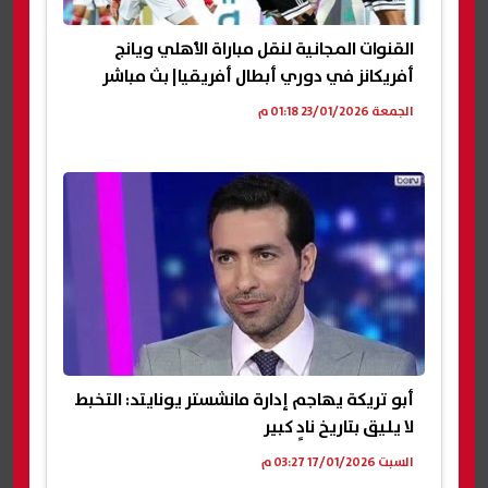
القنوات المجانية لنقل مباراة الأهلي ويانج
أفريكانز في دوري أبطال أفريقيا| بث مباشر
الجمعة 23/01/2026 01:18 م
أبو تريكة يهاجم إدارة مانشستر يونايتد: التخبط
لا يليق بتاريخ نادٍ كبير
السبت 17/01/2026 03:27 م