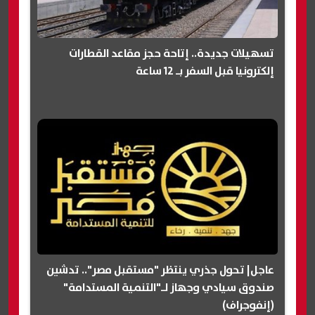
تسهيلات جديدة.. إتاحة حجز مقاعد القطارات
إلكترونيا قبل السفر بـ 12 ساعة
عاجل| تحول جذري ينتظر "مستقبل مصر".. تدشين
صندوق سيادي وجهاز لـ"التنمية المستدامة"
(إنفوجراف)