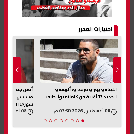
اختيارات المحرر
وية
اللبناني يوري مرقدي: ألبومي
أمين جمال يكشف
الجديد 12 أغنية من كلماتي وألحاني
مسلسل «شاهد ق
سوزي الأردنية (
08 أغسطس, 2026 02:30 م
08 أغسطس, 2026 02:26 م