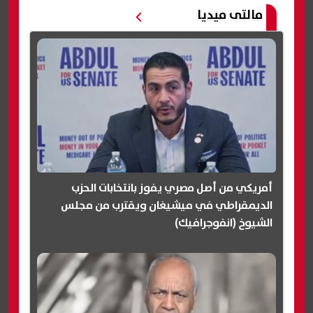
مالتى ميديا
أمريكي من أصل مصري يفوز بانتخابات الحزب
الديمقراطي في ميشيغان ويقترب من مجلس
الشيوخ (انفوجرافيك)