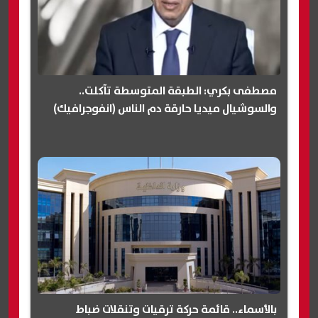
مصطفى بكري: الطبقة المتوسطة تآكلت..
والسوشيال ميديا حارقة دم الناس (انفوجرافيك)
بالأسماء.. قائمة حركة ترقيات وتنقلات ضباط