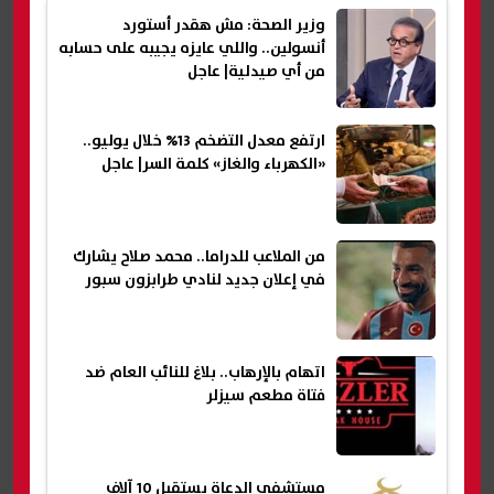
وزير الصحة: مش هقدر أستورد
أنسولين.. واللي عايزه يجيبه على حسابه
من أي صيدلية| عاجل
ارتفع معدل التضخم 13% خلال يوليو..
«الكهرباء والغاز» كلمة السر| عاجل
من الملاعب للدراما.. محمد صلاح يشارك
في إعلان جديد لنادي طرابزون سبور
اتهام بالإرهاب.. بلاغ للنائب العام ضد
فتاة مطعم سيزلر
مستشفى الدعاة يستقبل 10 آلاف