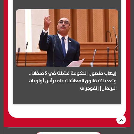
إيهاب منصور: الحكومة فشلت في 5 ملفات..
وتعديلات قانون المعاشات على رأس أولويات
البرلمان| إنفوجراف