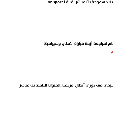
موحة بث مباشر |قناة on sport 1
ام لمراجعة أزمة مباراة الأهلي وسيراميكا
ترجي في دوري أبطال افريقيا..القنوات الناقلة بث مباشر