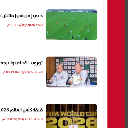
دربي إفريقي| ماتش الا
الأحد 15/03/2026 11:16 م
توروب: الأهلي والترجي
السبت 14/03/2026 03:19 م
فيفا: كأس العالم 2026 فى موعدها.. واتصالات مستمرة مع إيران
الثلاثاء 10/03/2026 03:01 م