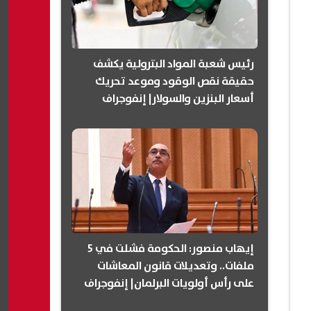
رئيس شعبة المواد البترولية يكشف
حقيقة نقص الوقود وموعد تحريك
أسعار البنزين والسولار| إنفوجراف
إيهاب منصور: الحكومة فشلت في 5
ملفات.. وتعديلات قانون المعاشات
على رأس أولويات البرلمان| إنفوجراف