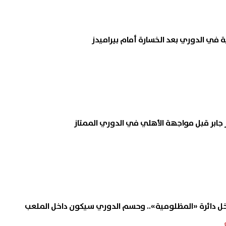
حتل المركز الثاني.. ملامح خارطة
محمد صلاح ينعش اقتصاد طرابز
ة في الدوري بعد الخسارة أمام بيراميدز
ة للقوى العسكرية بالشرق
قفزة في مبيعات التذاكر والق
سط
وعروض جديدة للجماهير
09 أغسطس, 2026 02:38 م
ر جابر قبل مواجهة الأهلي في الدوري الممتاز
خل دائرة «المظلومية».. وحسم الدوري سيكون داخل الملعب