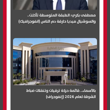
مصطفى بكري: الطبقة المتوسطة تآكلت..
والسوشيال ميديا حارقة دم الناس (انفوجرافيك)
بالأسماء.. قائمة حركة ترقيات وتنقلات ضباط
الشرطة لعام 2026 (إنفوجراف)