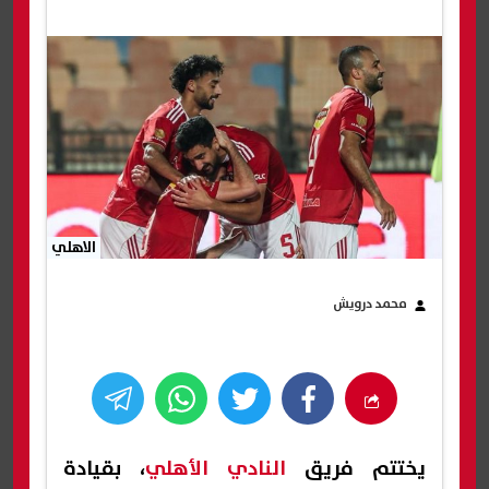
الاهلي
محمد درويش
يختتم فريق
النادي الأهلي
، بقيادة