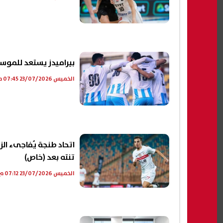
بيراميدز يستعد للموسم 
الخميس 23/07/2026 07:45 م
اتحاد طنجة يُفاجىء ال
تنته بعد (خاص)
الخميس 23/07/2026 07:12 م