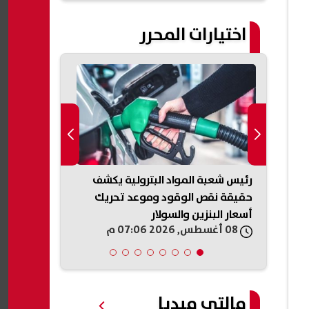
اختيارات المحرر
.
رئيس شعبة المواد البترولية يكشف
عاجل|انفجار د
حقيقة نقص الوقود وموعد تحريك
غاز؟ تفاصيل 
أسعار البنزين والسولار
08 أغسطس, 2026 07:06 م
08 أغسطس, 2026 07:06 م
مالتى ميديا