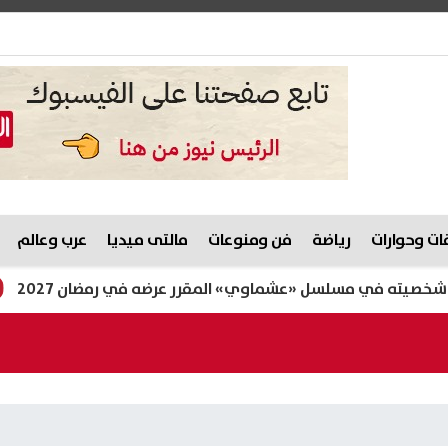
ت وحوارات
رياضة
فن ومنوعات
مالتى ميديا
عرب وعالم
سلسل «عشماوي» المقرر عرضه في رمضان 2027
ريال م