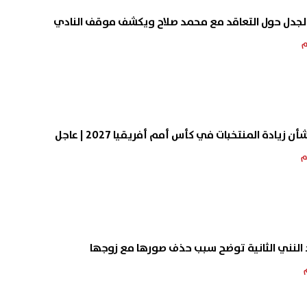
جدل حول التعاقد مع محمد صلاح ويكشف موقف النادي
يادة المنتخبات في كأس أمم أفريقيا 2027 | عاجل
إيهاب منصور: الحكومة فشلت في 5
لماذا حذر القرآن من المنافقين؟.
.. وتعديلات قانون المعاشات
رمضان عبد المعز يكشف أخطر
أس أولويات البرلمان
صفاتهم
08 أغسطس, 2026 06:52 م
 النني الثانية توضح سبب حذف صورها مع زوجها