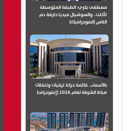
مصطفى بكري: الطبقة المتوسطة
تآكلت.. والسوشيال ميديا حارقة دم
الناس (انفوجرافيك)
بالأسماء.. قائمة حركة ترقيات وتنقلات
ضباط الشرطة لعام 2026 (إنفوجراف)