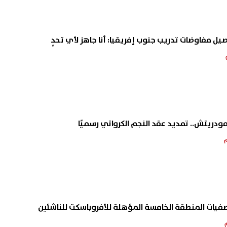
 مفاوضات تدريب جنوب إفريقيا: أنا جاهز لأي تحدٍ
دريتش.. تمديد عقد النجم الكرواتي رسميًا
فيات المنطقة الخامسة المؤهلة للأفروباسكت للناشئين