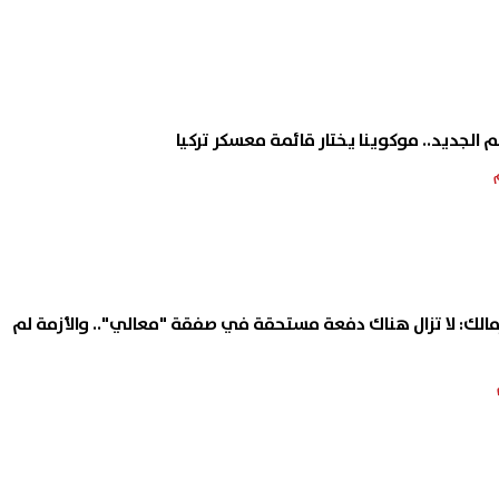
الجديد.. موكوينا يختار قائمة معسكر تركيا
زمالك: لا تزال هناك دفعة مستحقة في صفقة "معالي".. والأزمة لم