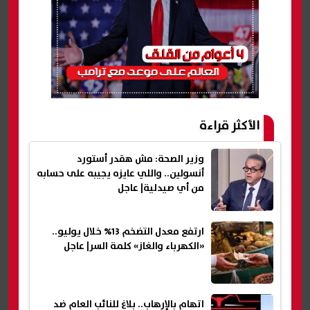
الأكثر قراءة
وزير الصحة: مش هقدر أستورد
أنسولين.. واللي عايزه يجيبه على حسابه
من أي صيدلية| عاجل
ارتفع معدل التضخم 13% خلال يوليو..
«الكهرباء والغاز» كلمة السر| عاجل
اتهام بالإرهاب.. بلاغ للنائب العام ضد