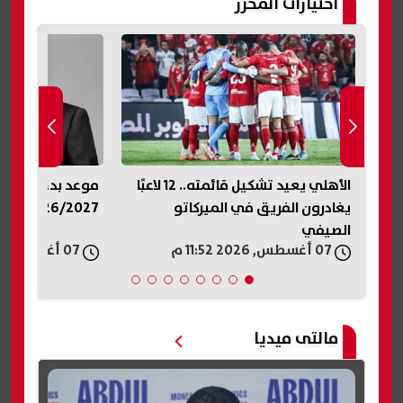
اختيارات المحرر
 قائمته.. 12 لاعبًا
موعد بدء العام الدراسى الجديد
خطوات إضافة الم
2026/2027.. الخريطة الزمنية
التم
والشروط المطلو
07 أغسطس, 2026 11:44 م
07 أغسطس, 2026 11:30 م
مالتى ميديا