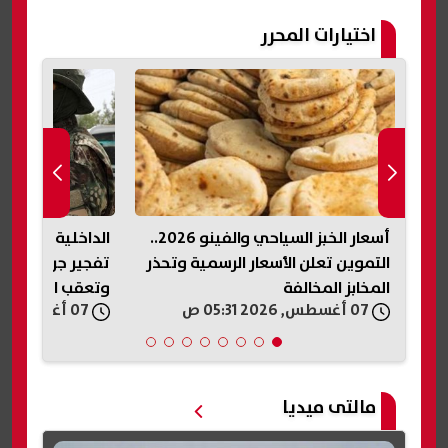
اختيارات المحرر
أسعار الخبز السياحي والفينو 2026..
الداخلية السورية تصدر بيانًا بشأن
ابنة «مذيع الجنا
حذر
تفجير جرمانا.. استمرار التحقيقات
في فيديو متداول
وتعقب المتورطين
كلمة بابا»
07 أغسطس, 2026 05:19 ص
07 أغسطس, 2026 04:33 ص
مالتى ميديا