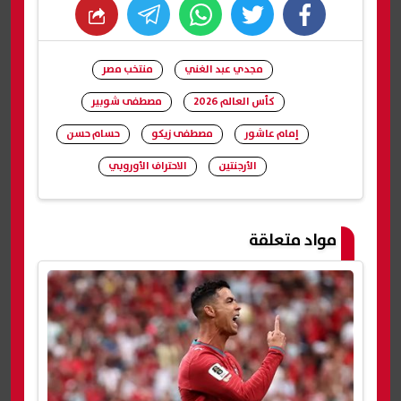
whats
twitter
facebook
مجدي عبد الغني
منتخب مصر
كأس العالم 2026
مصطفى شوبير
إمام عاشور
مصطفى زيكو
حسام حسن
الأرجنتين
الاحتراف الأوروبي
شارك
مواد متعلقة