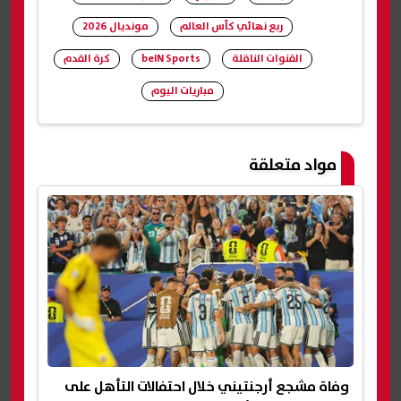
ربع نهائي كأس العالم
مونديال 2026
القنوات الناقلة
beIN Sports
كرة القدم
مباريات اليوم
شارك
مواد متعلقة
وفاة مشجع أرجنتيني خلال احتفالات التأهل على