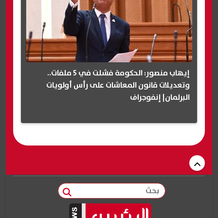
إيهاب منصور: الحكومة فشلت في 5 ملفات..
وتعديلات قانون المعاشات على رأس أولويات
البرلمان| إنفوجراف
بحث