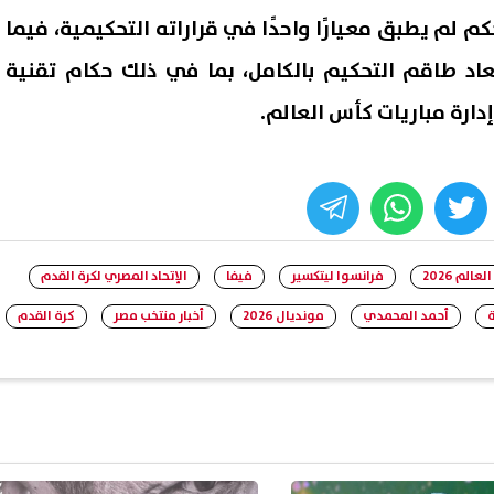
م لم يطبق معيارًا واحدًا في قراراته التحكيمية، فيما
عاد طاقم التحكيم بالكامل، بما في ذلك حكام تقنية
whats
twitter
face
الم 2026
فرانسوا ليتكسير
فيفا
الإتحاد المصري لكرة القدم
ة
أحمد المحمدي
مونديال 2026
أخبار منتخب مصر
كرة القدم