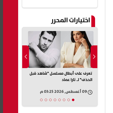
اختيارات المحرر
تعرف على أبطال مسلسل "شاهد قبل
مهرجان الغرد
شستر
الحذف" لـ تارا عماد
قسما لـ"صوت 
هلال أول الم
09 أغسطس, 2026 03:25 م
09 أغسطس, 2026 03:22 م