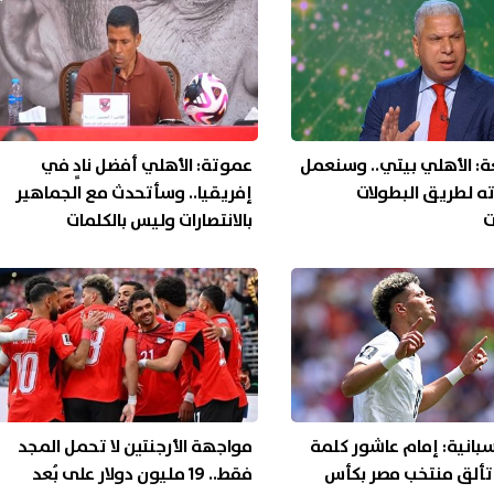
ة: الأهلي بيتي.. وسنعمل
عموتة: الأهلي أفضل نادٍ في
ه لطريق البطولات
إفريقيا.. وسأتحدث مع الجماهير
ت
بالانتصارات وليس بالكلمات
بانية: إمام عاشور كلمة
مواجهة الأرجنتين لا تحمل المجد
تألق منتخب مصر بكأس
فقط.. 19 مليون دولار على بُعد