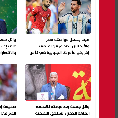
فيفا يشعل مواجهة مصر
وائل جمع
والأرجنتين.. صدام بين زعيمي
على إعادت
إفريقيا وأمريكا الجنوبية في كأس
والانتصارا
العالم 2026
وائل جمعة بعد عودته للأهلي:
صحيفة إس
القلعة الحمراء تستحق التضحية
السر في 