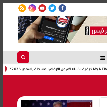
rss feed
instagram
youtube
twitter
facebook
اليوم.. إعلا