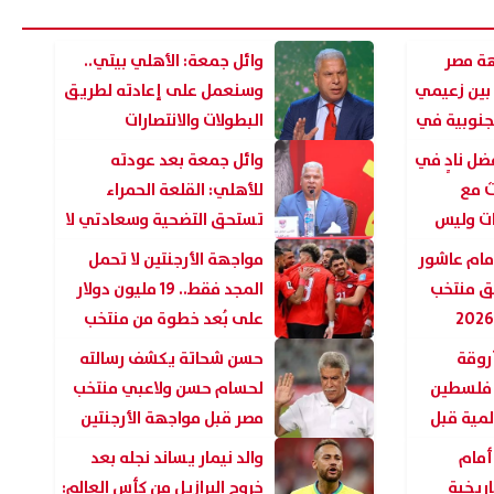
ة مصر
وائل جمعة: الأهلي بيتي..
 بين زعيمي
وسنعمل على إعادته لطريق
لجنوبية في
البطولات والانتصارات
ضل نادٍ في
وائل جمعة بعد عودته
ث مع
للأهلي: القلعة الحمراء
رات وليس
تستحق التضحية وسعادتي لا
توصف
مام عاشور
مواجهة الأرجنتين لا تحمل
ق منتخب
المجد فقط.. 19 مليون دولار
على بُعد خطوة من منتخب
عاء عاجل لمحمد صلاح إلى
عمر مرموش يشعل الميركاتو
 القاهرة الجديدة الابتدائية
الأوروبي.. هل يتخلى عنه مان
مصر
روقة
حسن شحاتة يكشف رسالته
 اليمين الحاسمة.. مالقصة؟
سيتي؟
ة فلسطين
لحسام حسن ولاعبي منتخب
09 أغسطس, 2026 03:10 م
لمية قبل
مصر قبل مواجهة الأرجنتين
أمام
والد نيمار يساند نجله بعد
اريخية
خروج البرازيل من كأس العالم: