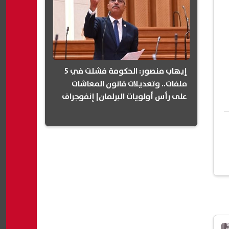
إيهاب منصور: الحكومة فشلت في 5
ملفات.. وتعديلات قانون المعاشات
على رأس أولويات البرلمان| إنفوجراف