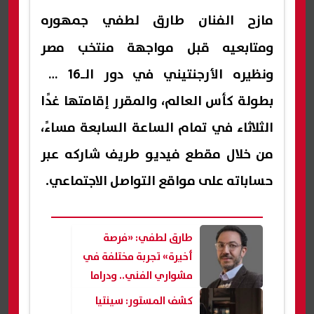
مازح الفنان
طارق لطفي
جمهوره
ومتابعيه قبل مواجهة منتخب مصر
ونظيره الأرجنتيني في دور الـ16 من
بطولة كأس العالم، والمقرر إقامتها غدًا
الثلاثاء في تمام الساعة السابعة مساءً،
من خلال مقطع فيديو طريف شاركه عبر
حساباته على مواقع التواصل الاجتماعي.
طارق لطفي: «فرصة
أخيرة» تجربة مختلفة في
مشواري الفني.. ودراما
الـ15 حلقة أفضل من تمطيط
كشف المستور: سينتيا
الأحداث| حوار