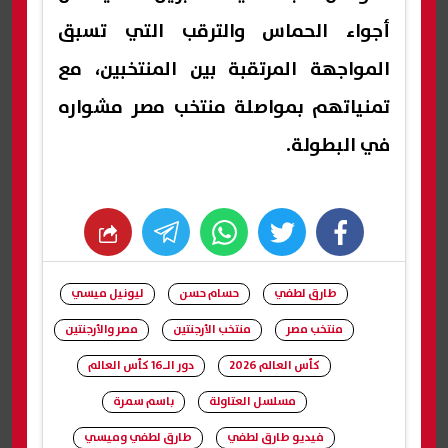
أجواء الحماس والترقب التي تسبق
المواجهة المرتقبة بين المنتخبين، مع
تمنياتهم بمواصلة منتخب مصر مشواره
في البطولة.
whats
twitter
facebook
طارق لطفي
حسام حسن
ليونيل ميسي
منتخب مصر
منتخب الأرجنتين
مصر والأرجنتين
كأس العالم 2026
دور الـ16 كأس العالم
مسلسل العتاولة
باسم سمرة
فيديو طارق لطفي
طارق لطفي وميسي