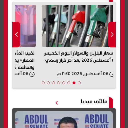
ميس
نقيب المأذونين: فيديو «سيدة
عودة إنستاباي 
المطار» يعكس أزمة أسرية خطيرة..
مؤقت.. واستئناف 
والقائمة تحفظ حق الزوجة
06 أغسطس, 2026 11:20 م
06 أغسطس, 2026 11:20 م
مالتى ميديا