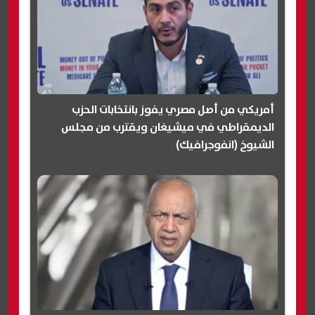
أمريكي من أصل مصري يفوز بانتخابات الحزب
الديمقراطي في ميشيغان ويقترب من مجلس
الشيوخ (انفوجرافيك)